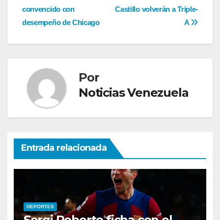
convencido con
Castillo volverán a Triple-
de
desempeño de Chicago
A
entradas
Por
Noticias Venezuela
Entrada relacionada
DEPORTES
Sergi Roberto ficha con el