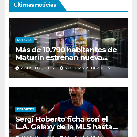
Ultimas noticias
NOTICIAS
Más de 10.790 habitantes de
Maturín estrenan nueva
parada inteligente
AGOSTO 8, 2026
NOTICIAS VENEZUELA
DEPORTES
Sergi Roberto ficha con el
L.A. Galaxy de la MLS hasta
2028