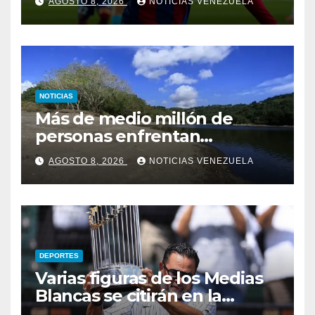
AGOSTO 8, 2026
NOTICIAS VENEZUELA
NOTICIAS
Más de medio millón de
personas enfrentan
racionamiento de agua en
AGOSTO 8, 2026
NOTICIAS VENEZUELA
Puerto Rico por histórica
sequía
DEPORTES
Varias figuras de los Medias
Blancas se citirán en la
«noche de Ozzie»