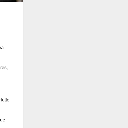
va
res,
lotte
que