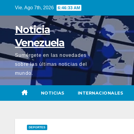
Saltar
Vie. Ago 7th, 2026
6:46:34 AM
al
contenido
Noticia
Venezuela
Sumérgete en las novedades
sobre las últimas noticias del
mundo.
NOTICIAS
INTERNACIONALES
DEPORTES