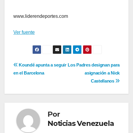
www.liderendeportes.com
Ver fuente
Navegación
Koundé apunta a seguir
Los Padres designan para
en el Barcelona
asignación a Nick
de
Castellanos
entradas
Por
Noticias Venezuela