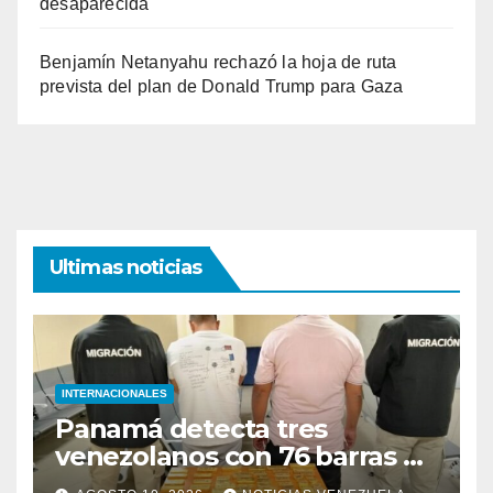
desaparecida
Benjamín Netanyahu rechazó la hoja de ruta
prevista del plan de Donald Trump para Gaza
Ultimas noticias
INTERNACIONALES
Panamá detecta tres
venezolanos con 76 barras de
oro sin declarar en el