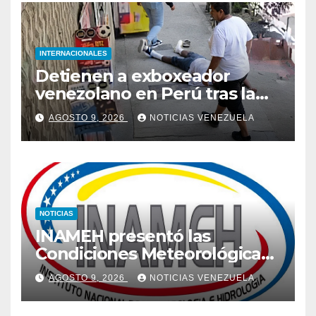
INTERNACIONALES
Detienen a exboxeador
venezolano en Perú tras la
muerte de mototaxista
AGOSTO 9, 2026
NOTICIAS VENEZUELA
durante una riña
NOTICIAS
INAMEH presentó las
Condiciones Meteorológicas
para las próximas 24 horas,
AGOSTO 9, 2026
NOTICIAS VENEZUELA
de este domingo 9 de agosto
2026