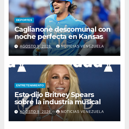
DEPORTES
Caglianone descomunal con
noche perfecta en Kansas
AGOSTO 9, 2026
NOTICIAS VENEZUELA
ENTRETENIMIENTO
Esto dijo Britney Spears
sobre la industria musical
AGOSTO 9, 2026
NOTICIAS VENEZUELA