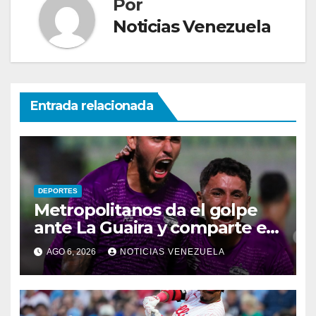
Por
Noticias Venezuela
Entrada relacionada
DEPORTES
Metropolitanos da el golpe
ante La Guaira y comparte el
liderato
AGO 6, 2026
NOTICIAS VENEZUELA