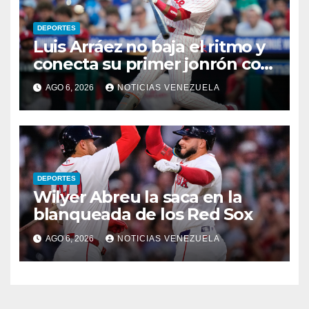
DEPORTES
Luis Arráez no baja el ritmo y
conecta su primer jonrón con
los Filis
AGO 6, 2026
NOTICIAS VENEZUELA
DEPORTES
Wilyer Abreu la saca en la
blanqueada de los Red Sox
AGO 6, 2026
NOTICIAS VENEZUELA