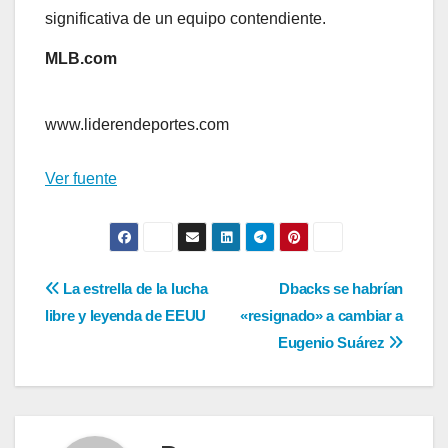
significativa de un equipo contendiente.
MLB.com
www.liderendeportes.com
Ver fuente
Navegación
La estrella de la lucha
Dbacks se habrían
libre y leyenda de EEUU
«resignado» a cambiar a
de
Eugenio Suárez
entradas