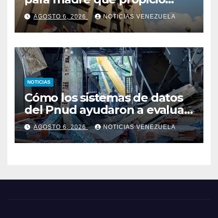
abuso y asesinato de su hijo
AGOSTO 6, 2026
NOTICIAS VENEZUELA
NOTICIAS
Cómo los sistemas de datos
del Pnud ayudaron a evaluar
el sismo y tomar decisiones
AGOSTO 6, 2026
NOTICIAS VENEZUELA