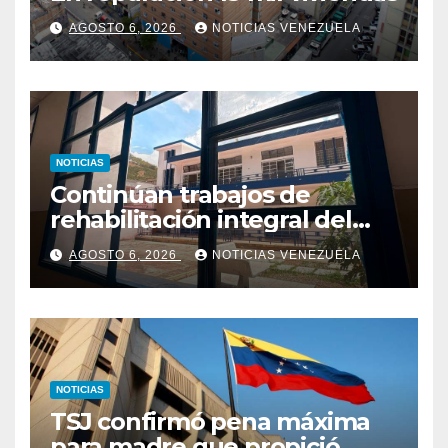
AGOSTO 6, 2026
NOTICIAS VENEZUELA
NOTICIAS
Continúan trabajos de
rehabilitación integral del
Hospital El Algodonal en
AGOSTO 6, 2026
NOTICIAS VENEZUELA
Caracas
NOTICIAS
TSJ confirmó pena máxima
para madre que propició