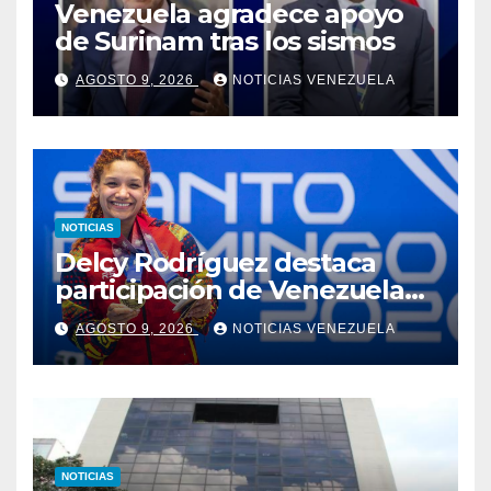
Venezuela agradece apoyo
de Surinam tras los sismos
AGOSTO 9, 2026
NOTICIAS VENEZUELA
NOTICIAS
Delcy Rodríguez destaca
participación de Venezuela
en los XXV Juegos
AGOSTO 9, 2026
NOTICIAS VENEZUELA
Centroamericanos y del
Caribe 2026
NOTICIAS