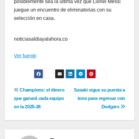
posiblemente sea la última vez que Lionel Messi
juegue un encuentro de eliminatorias con su
selección en casa.
noticiasaldiayalahora.co
Ver fuente
Navegación
Champions: el dinero
Sasaki sigue su puesta a
que ganará cada equipo
tono para regresar con
de
en la 2025-26
Dodgers
entradas