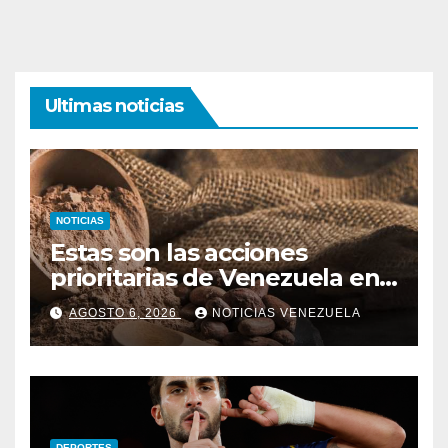
Ultimas noticias
NOTICIAS
Estas son las acciones
prioritarias de Venezuela en
materia de cacao
AGOSTO 6, 2026
NOTICIAS VENEZUELA
DEPORTES