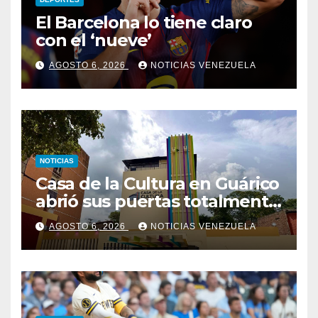
El Barcelona lo tiene claro
con el ‘nueve’
AGOSTO 6, 2026
NOTICIAS VENEZUELA
NOTICIAS
Casa de la Cultura en Guárico
abrió sus puertas totalmente
renovada
AGOSTO 6, 2026
NOTICIAS VENEZUELA