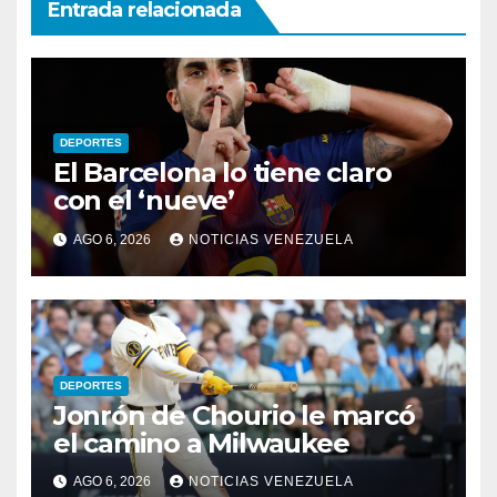
Entrada relacionada
DEPORTES
El Barcelona lo tiene claro
con el ‘nueve’
AGO 6, 2026
NOTICIAS VENEZUELA
DEPORTES
Jonrón de Chourio le marcó
el camino a Milwaukee
AGO 6, 2026
NOTICIAS VENEZUELA