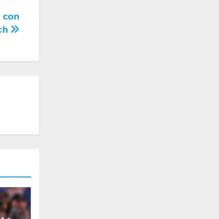
s con
ich