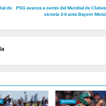
ial de
PSG avanza a semis del Mundial de Clube
victoria 2-0 ante Bayern Mún
la
ES
DEPORTES