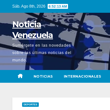
Saltar
Sáb. Ago 8th, 2026
6:52:14 AM
al
contenido
Noticia
Venezuela
Sumérgete en las novedades
sobre las últimas noticias del
mundo.
NOTICIAS
INTERNACIONALES
DEPORTES