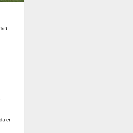
drid
a
é
ada en