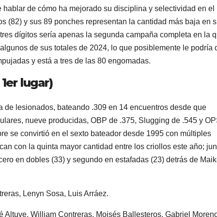
ablar de cómo ha mejorado su disciplina y selectividad en el
tos (82) y sus 89 ponches representan la cantidad más baja en 
s tres dígitos sería apenas la segunda campaña completa en la 
lgunos de sus totales de 2024, lo que posiblemente le podría 
mpujadas y está a tres de las 80 engomadas.
1er lugar)
sta de lesionados, bateando .309 en 14 encuentros desde que
ngulares, nueve producidas, OBP de .375, Slugging de .545 y O
e se convirtió en el sexto bateador desde 1995 con múltiples
n con la quinta mayor cantidad entre los criollos este año; jun
rcero en dobles (33) y segundo en estafadas (23) detrás de Maik
reras, Lenyn Sosa, Luis Arráez.
é Altuve, William Contreras, Moisés Ballesteros, Gabriel Moren