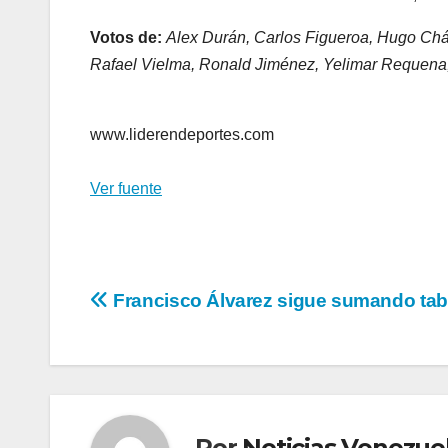
Votos de:
Alex Durán, Carlos Figueroa, Hugo Chá
Rafael Vielma, Ronald Jiménez, Yelimar Requena,
www.liderendeportes.com
Ver fuente
Navegación
Francisco Álvarez sigue sumando tab
de
entradas
Por
Noticias Venezue