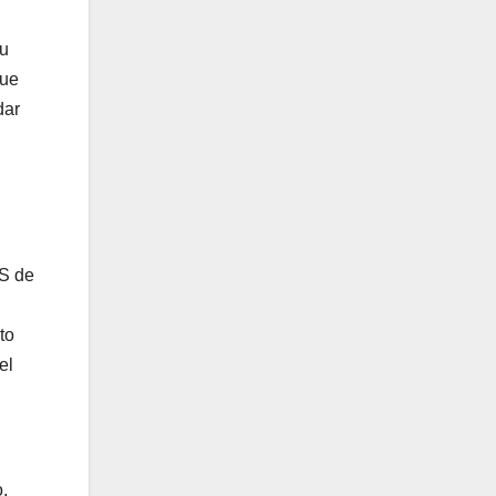
su
que
dar
PS de
to
el
o.