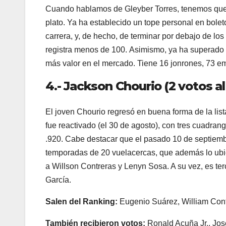
Cuando hablamos de Gleyber Torres, tenemos que h
plato. Ya ha establecido un tope personal en bole
carrera, y, de hecho, de terminar por debajo de lo
registra menos de 100. Asimismo, ya ha superado a
más valor en el mercado. Tiene 16 jonrones, 73 e
4.- Jackson Chourio (2 votos al 
El joven Chourio regresó en buena forma de la li
fue reactivado (el 30 de agosto), con tres cuadra
.920. Cabe destacar que el pasado 10 de septiembr
temporadas de 20 vuelacercas, que además lo ubica
a Willson Contreras y Lenyn Sosa. A su vez, es te
García.
Salen del Ranking:
Eugenio Suárez, William Cont
También recibieron votos:
Ronald Acuña Jr., Jos