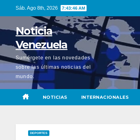
Saltar
Sáb. Ago 8th, 2026
7:43:47 AM
al
contenido
Noticia
Venezuela
Sumérgete en las novedades
sobre las últimas noticias del
mundo.
NOTICIAS
INTERNACIONALES
DEPORTES