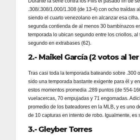
Durante la serie contra los Filis el pasado fin de 
.308/.308/1.000/1.308 (de 13-4) con ocho traídas al
siendo el cuarto venezolano en alcanzar esa cifra
segunda contienda de al menos 30 bambinazos en 
temporada lo ubican segundo entre los criollos, al
segundo en extrabases (62).
2.- Maikel García (2 votos al 1er
Tras casi toda la temporada bateando sobre .300 
sido una temporada bastante exigente para él y en
estos momentos promedia .289 puntos (de 554-160) 
vuelacercas, 70 empujadas y 71 engomadas. Adici
promedio de los bateadores en la MLB, y es uno d
de 10 capturas en intento de robo. Igualmente, es
3.- Gleyber Torres