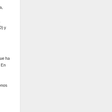
a,
a
0) y
que ha
. En
enos