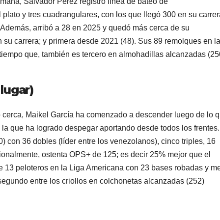
semana, Salvador Pérez registró línea de bateo de
 plato y tres cuadrangulares, con los que llegó 300 en su carrer
. Además, arribó a 28 en 2025 y quedó más cerca de su
su carrera; y primera desde 2021 (48). Sus 89 remolques en l
 tiempo que, también es tercero en almohadillas alcanzadas (25
 lugar)
o cerca, Maikel García ha comenzado a descender luego de lo 
 la que ha logrado despegar aportando desde todos los frentes
con 36 dobles (líder entre los venezolanos), cinco triples, 16
onalmente, ostenta OPS+ de 125; es decir 25% mejor que el
e 13 peloteros en la Liga Americana con 23 bases robadas y m
 segundo entre los criollos en colchonetas alcanzadas (252)