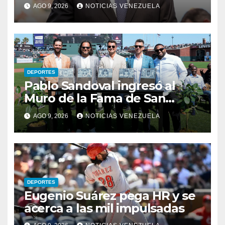
número
AGO 9, 2026
NOTICIAS VENEZUELA
DEPORTES
Pablo Sandoval ingresó al
Muro de la Fama de San
Francisco
AGO 9, 2026
NOTICIAS VENEZUELA
DEPORTES
Eugenio Suárez pega HR y se
acerca a las mil impulsadas