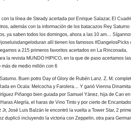
con la línea de Steady acertada por Enrique Salazar, El Cuadri
sotros, además con la información de los batacazos Rey Saturno
ros, ya saben todos los domingos, ahora a las 10 am… Síganno
joseluisdangeloduran allí tienen los famosos #DangelosPicks
llegamos a 215 primeros favoritos acertados en La Rinconada,
 para la revista MUNDO HIPICO, en la que de paso acertamos la
 más de medio millón con 6
ey Saturno. Buen potro Day of Glory de Rubén Lanz. Z. M. comple
o Rada en Ocala: Melcocha y Farolera… Y ganó Vienna Dinamita
íguez Piñango bien guiada por Samuel Yánez, hija de Can en
Haras Alegría, el haras de Vino Tinto y por cierto de Encantado
, José Luis Balzán le encontró la vuelta a Tower Star, 2 prime
 duplicó incluyendo la victoria con Zeppelin, otra para Germa