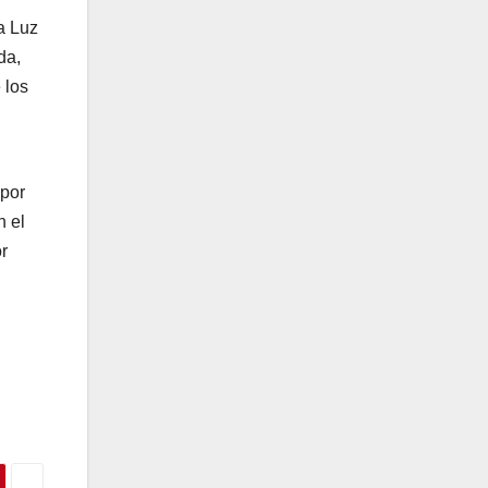
a Luz
da,
 los
 por
n el
r