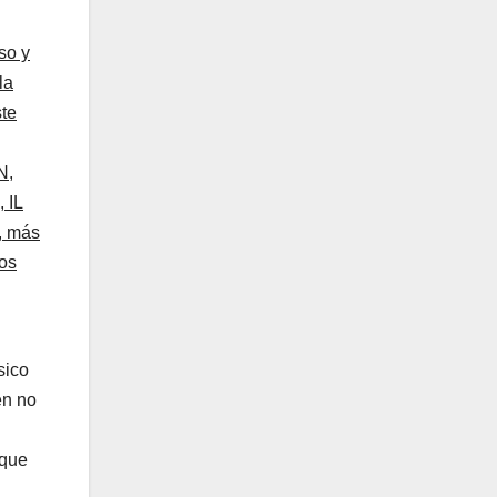
so y
la
ste
N,
 IL
, más
os
sico
en no
 que