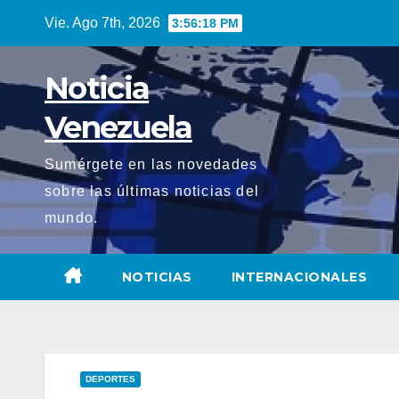
Saltar
Vie. Ago 7th, 2026
3:56:19 PM
al
contenido
Noticia
Venezuela
Sumérgete en las novedades
sobre las últimas noticias del
mundo.
NOTICIAS
INTERNACIONALES
DEPORTES