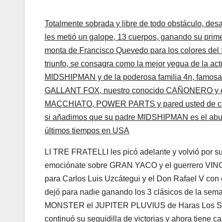
Totalmente sobrada y libre de todo obstáculo, de
les metió un galope, 13 cuerpos, ganando su prime
monta de Francisco Quevedo para los colores del 
triunfo, se consagra como la mejor yegua de la 
MIDSHIPMAN y de la poderosa familia 4n, famos
GALLANT FOX, nuestro conocido CAÑONERO y e
MACCHIATO, POWER PARTS y pared usted de conta
si añadimos que su padre MIDSHIPMAN es el abue
últimos tiempos en USA
LI TRE FRATELLI les picó adelante y volvió por sus
emociónate sobre GRAN YACO y el guerrero VINO TI
para Carlos Luis Uzcátegui y el Don Rafael V co
dejó para nadie ganando los 3 clásicos de la se
MONSTER el JUPITER PLUVIUS de Haras Los Sam
continuó su seguidilla de victorias y ahora tiene 