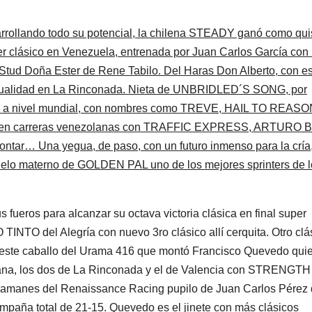
sarrollando todo su potencial, la chilena STEADY ganó como qui
r clásico en Venezuela, entrenada por Juan Carlos García con 
Stud Doña Ester de Rene Tabilo. Del Haras Don Alberto, con e
actualidad en La Rinconada. Nieta de UNBRIDLED´S SONG, por
a a nivel mundial, con nombres como TREVE, HAIL TO REASO
n carreras venezolanas con TRAFFIC EXPRESS, ARTURO B,
r… Una yegua, de paso, con un futuro inmenso para la cría
lo materno de GOLDEN PAL uno de los mejores sprinters de l
 fueros para alcanzar su octava victoria clásica en final super
NTO del Alegría con nuevo 3ro clásico allí cerquita. Otro clá
n este caballo del Urama 416 que montó Francisco Quevedo qui
mana, los dos de La Rinconada y el de Valencia con STRENGTH
anes del Renaissance Racing pupilo de Juan Carlos Pérez
campaña total de 21-15. Quevedo es el jinete con más clásicos