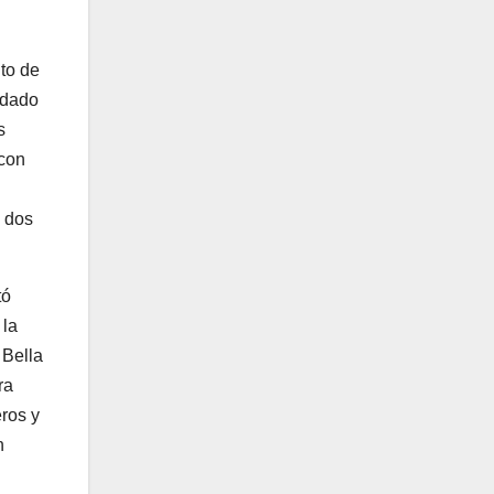
to de
 dado
s
 con
s dos
tó
 la
 Bella
ra
ros y
n