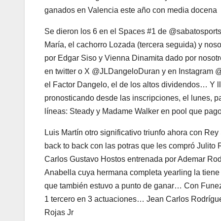
ganados en Valencia este año con media docena
Se dieron los 6 en el Spaces #1 de @sabatosports 
María, el cachorro Lozada (tercera seguida) y no
por Edgar Siso y Vienna Dinamita dado por nosot
en twitter o X @JLDangeloDuran y en Instagram @
el Factor Dangelo, el de los altos dividendos… Y 
pronosticando desde las inscripciones, el lunes,
líneas: Steady y Madame Walker en pool que pago
Luis Martín otro significativo triunfo ahora con R
back to back con las potras que les compró Julit
Carlos Gustavo Hostos entrenada por Ademar Rodr
Anabella cuya hermana completa yearling la tiene 
que también estuvo a punto de ganar… Con Funez Jr
1 tercero en 3 actuaciones… Jean Carlos Rodríguez
Rojas Jr