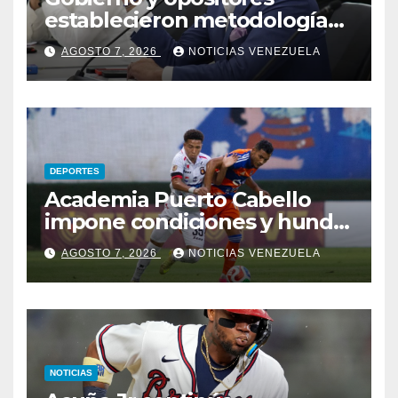
establecieron metodología
para el proceso de diálogo en
AGOSTO 7, 2026
NOTICIAS VENEZUELA
Venezuela
DEPORTES
Academia Puerto Cabello
impone condiciones y hunde
al Caracas FC
AGOSTO 7, 2026
NOTICIAS VENEZUELA
NOTICIAS