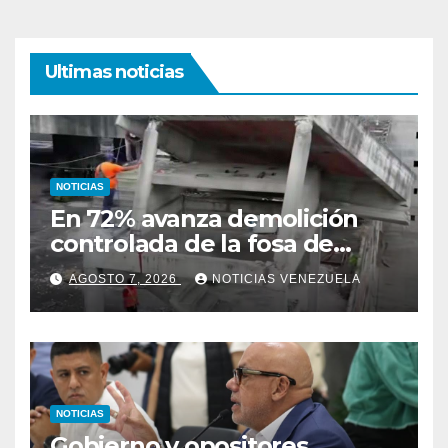
Ultimas noticias
NOTICIAS
En 72% avanza demolición
controlada de la fosa de
ascensores en la Torre de
AGOSTO 7, 2026
NOTICIAS VENEZUELA
David
NOTICIAS
Gobierno y opositores