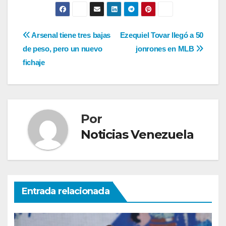
Navegación
Arsenal tiene tres bajas
Ezequiel Tovar llegó a 50
de peso, pero un nuevo
jonrones en MLB
de
fichaje
entradas
Por
Noticias Venezuela
Entrada relacionada