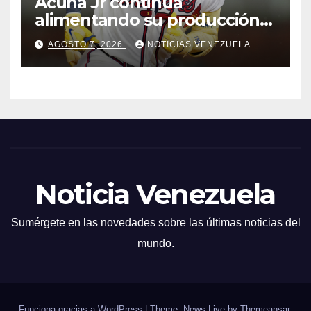
Acuña Jr continúa
alimentando su producción
jonronera
AGOSTO 7, 2026
NOTICIAS VENEZUELA
Noticia Venezuela
Sumérgete en las novedades sobre las últimas noticias del
mundo.
Funciona gracias a WordPress
|
Theme: News Live by
Themeansar
.