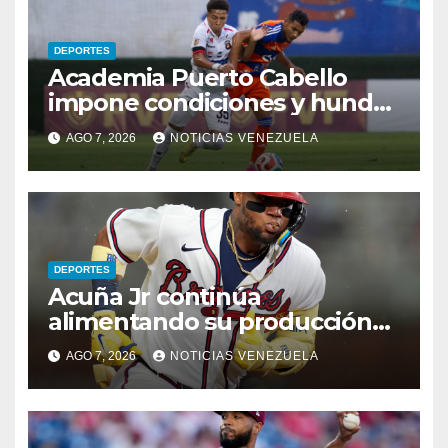
DEPORTES
Academia Puerto Cabello
impone condiciones y hunde
al Caracas FC
AGO 7, 2026
NOTICIAS VENEZUELA
DEPORTES
Acuña Jr continúa
alimentando su producción
jonronera
AGO 7, 2026
NOTICIAS VENEZUELA