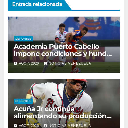
Entrada relacionada
DEPORTES
Academia Puerto Cabello
impone condiciones y hunde
al Caracas FC
AGO 7, 2026
NOTICIAS VENEZUELA
DEPORTES
Acuña Jr continúa
alimentando su producción
jonronera
AGO 7, 2026
NOTICIAS VENEZUELA