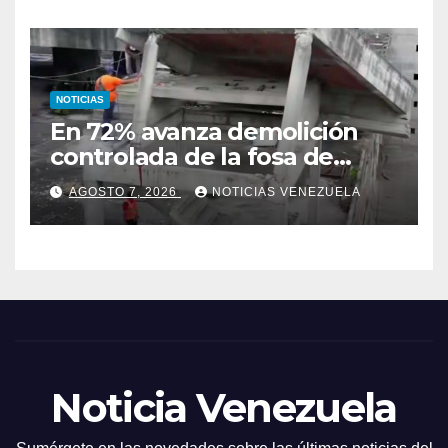
NOTICIAS
En 72% avanza demolición
controlada de la fosa de
ascensores en la Torre de
AGOSTO 7, 2026
NOTICIAS VENEZUELA
David
Noticia Venezuela