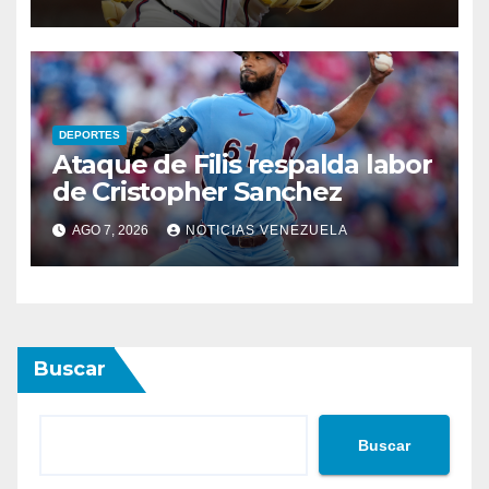
DEPORTES
Ataque de Filis respalda labor
de Cristopher Sanchez
AGO 7, 2026
NOTICIAS VENEZUELA
Buscar
Buscar