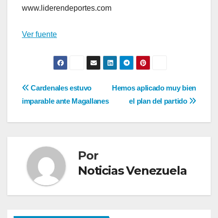
www.liderendeportes.com
Ver fuente
Navegación
Cardenales estuvo
Hemos aplicado muy bien
imparable ante Magallanes
el plan del partido
de
entradas
Por
Noticias Venezuela