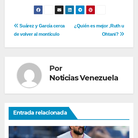
Navegación
Suárez y García cerca
¿Quién es mejor ,Ruth u
de volver al montículo
Ohtani?
de
entradas
Por
Noticias Venezuela
Entrada relacionada