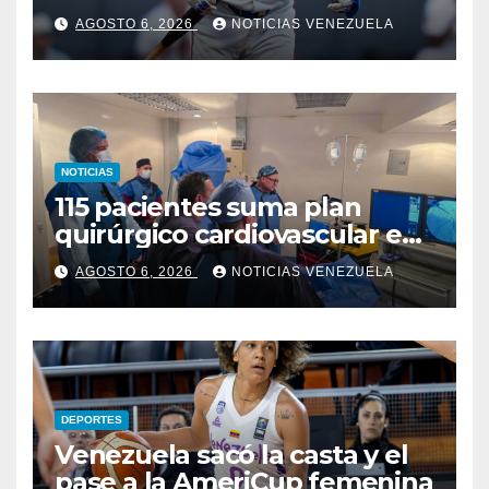
Mets
AGOSTO 6, 2026
NOTICIAS VENEZUELA
NOTICIAS
115 pacientes suma plan
quirúrgico cardiovascular en
Zulia desde 2025
AGOSTO 6, 2026
NOTICIAS VENEZUELA
DEPORTES
Venezuela sacó la casta y el
pase a la AmeriCup femenina