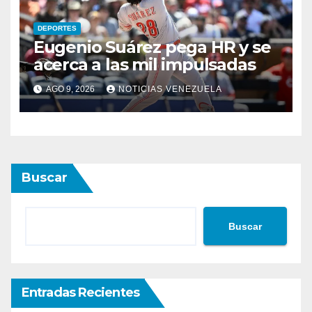
DEPORTES
Eugenio Suárez pega HR y se
acerca a las mil impulsadas
AGO 9, 2026
NOTICIAS VENEZUELA
Buscar
Buscar
Entradas Recientes