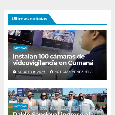
Ultimas noticias
NOTICIAS
Instalan 100 cámaras de
videovigilancia en Cumaná
AGOSTO 9, 2026
NOTICIAS VENEZUELA
NOTICIAS
Pablo Sandoval ingresó al