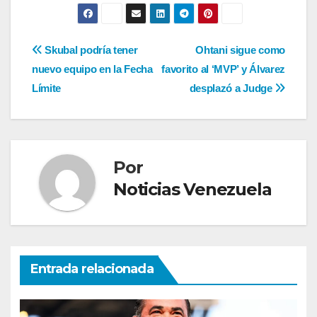
Navegación
Skubal podría tener
Ohtani sigue como
nuevo equipo en la Fecha
favorito al ‘MVP’ y Álvarez
de
Límite
desplazó a Judge
entradas
Por
Noticias Venezuela
Entrada relacionada