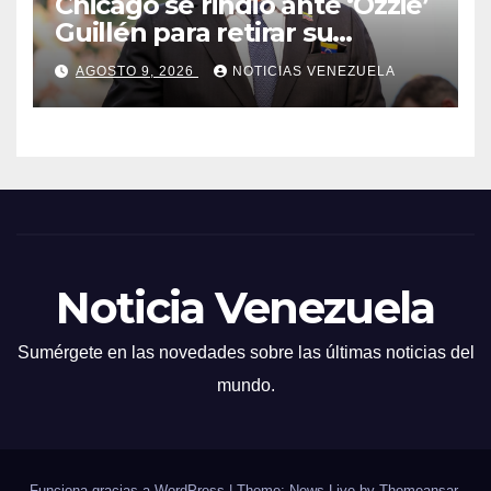
Chicago se rindió ante ‘Ozzie’
Guillén para retirar su
número
AGOSTO 9, 2026
NOTICIAS VENEZUELA
Noticia Venezuela
Sumérgete en las novedades sobre las últimas noticias del
mundo.
Funciona gracias a WordPress
|
Theme: News Live by
Themeansar
.