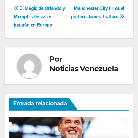
Navegación
El Magic de Orlando y
Manchester City firma al
Memphis Grizzlies
portero James Trafford
de
jugarán en Europa
entradas
Por
Noticias Venezuela
Entrada relacionada