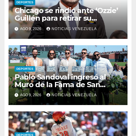
DEPORTES
Chicago se rindió ante ‘Ozzie’
Guillén para retirar su
número
AGO 9, 2026
NOTICIAS VENEZUELA
DEPORTES
Pablo Sandoval ingresó al
Muro de la Fama de San
Francisco
AGO 9, 2026
NOTICIAS VENEZUELA
DEPORTES