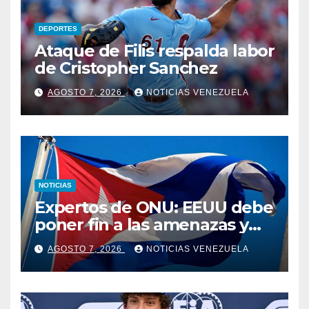
DEPORTES
Ataque de Filis respalda labor
de Cristopher Sanchez
AGOSTO 7, 2026
NOTICIAS VENEZUELA
NOTICIAS
Expertos de ONU: EEUU debe
poner fin a las amenazas y
revocar medidas contra Cuba
AGOSTO 7, 2026
NOTICIAS VENEZUELA