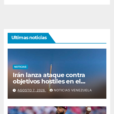
Ultimas noticias
NOTICIAS
Irán lanza ataque contra
objetivos hostiles en el
estrecho de Ormuz
AGOSTO 7, 2026
NOTICIAS VENEZUELA