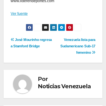
www.liderendeportes.com
Ver fuente
Navegación
José Mourinho regresa
Venezuela lista para
a Stamford Bridge
Sudamericano Sub-17
de
femenino
entradas
Por
Noticias Venezuela