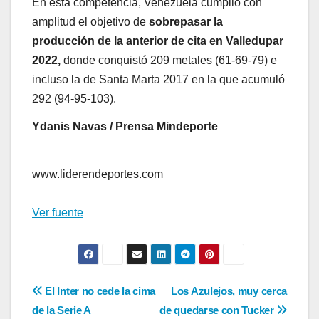
En esta competencia, Venezuela cumplió con
amplitud el objetivo de
sobrepasar la
producción de la anterior de cita en Valledupar
2022,
donde conquistó 209 metales (61-69-79) e
incluso la de Santa Marta 2017 en la que acumuló
292 (94-95-103).
Ydanis Navas / Prensa Mindeporte
www.liderendeportes.com
Ver fuente
Navegación
El Inter no cede la cima
Los Azulejos, muy cerca
de la Serie A
de quedarse con Tucker