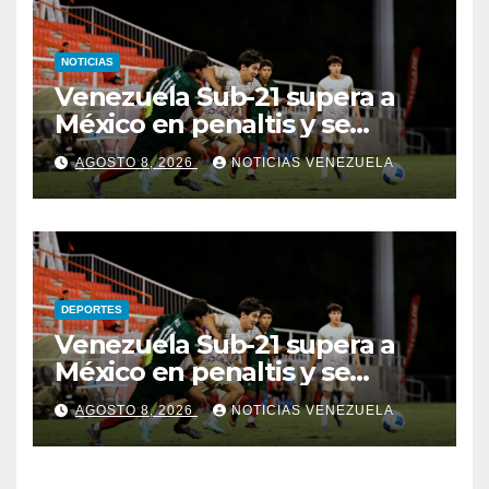
NOTICIAS
Venezuela Sub-21 supera a
México en penaltis y se
adjudica el oro
AGOSTO 8, 2026
NOTICIAS VENEZUELA
DEPORTES
Venezuela Sub-21 supera a
México en penaltis y se
adjudica el oro
AGOSTO 8, 2026
NOTICIAS VENEZUELA