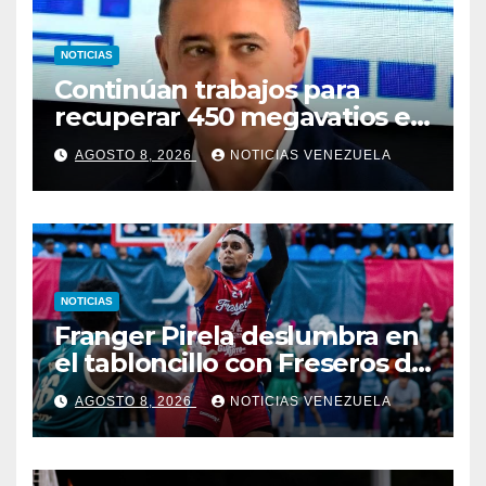
NOTICIAS
Continúan trabajos para
recuperar 450 megavatios en
Termocarabobo tras sismos
AGOSTO 8, 2026
NOTICIAS VENEZUELA
NOTICIAS
Franger Pirela deslumbra en
el tabloncillo con Freseros de
Irapuato
AGOSTO 8, 2026
NOTICIAS VENEZUELA