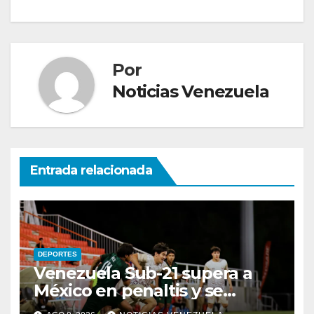
de
entradas
Por
Noticias Venezuela
Entrada relacionada
DEPORTES
Venezuela Sub-21 supera a
México en penaltis y se
adjudica el oro