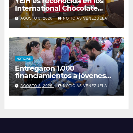
YEiH es reconocida en los
International Chocolate
Salon Awards
AGOSTO 8, 2026
NOTICIAS VENEZUELA
NOTICIAS
Entregaron 1.000
financiamientos a jóvenes
empresarios en Monagas
AGOSTO 8, 2026
NOTICIAS VENEZUELA