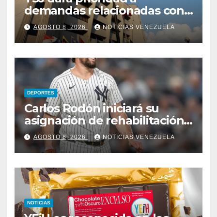
demandas relacionadas con
bienes afectados por los
AGOSTO 8, 2026
NOTICIAS VENEZUELA
terremotos
DEPORTES
Carlos Rodón iniciará su
asignación de rehabilitación
en Triple-A
AGOSTO 8, 2026
NOTICIAS VENEZUELA
NOTICIAS