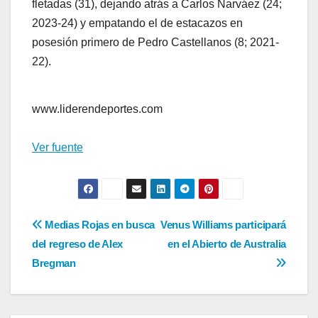
fletadas (31), dejando atrás a Carlos Narváez (24;
2023-24) y empatando el de estacazos en
posesión primero de Pedro Castellanos (8; 2021-
22).
www.liderendeportes.com
Ver fuente
Navegación
Medias Rojas en busca
Venus Williams participará
del regreso de Alex
en el Abierto de Australia
de
Bregman
entradas