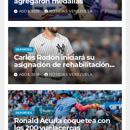
agregaron medallas
AGO 8, 2026
NOTICIAS VENEZUELA
DEPORTES
Carlos Rodón iniciará su
asignación de rehabilitación
en Triple-A
AGO 8, 2026
NOTICIAS VENEZUELA
DEPORTES
Ronald Acuña coquetea con
los 200 vuelacercas