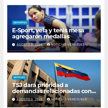
DEPORTES
E-Sport, vela y tenis mesa
agregaron medallas
AGOSTO 8, 2026
NOTICIAS VENEZUELA
NOTICIAS
TSJ dará prioridad a
demandas relacionadas con
bienes afectados por los
AGOSTO 8, 2026
NOTICIAS VENEZUELA
terremotos