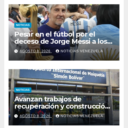
NOTICIAS
Pesar en el fútbol por el
deceso de Jorge Messi a los
68 años
AGOSTO 8, 2026
NOTICIAS VENEZUELA
NOTICIAS
Avanzan trabajos de
recuperación y construcción
del terminal temporal en el
AGOSTO 8, 2026
NOTICIAS VENEZUELA
Aeropuerto de Maiquetía