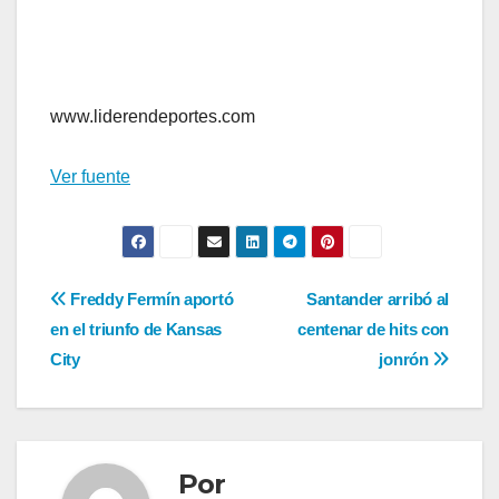
www.liderendeportes.com
Ver fuente
Navegación
Freddy Fermín aportó
Santander arribó al
en el triunfo de Kansas
centenar de hits con
de
City
jonrón
entradas
Por