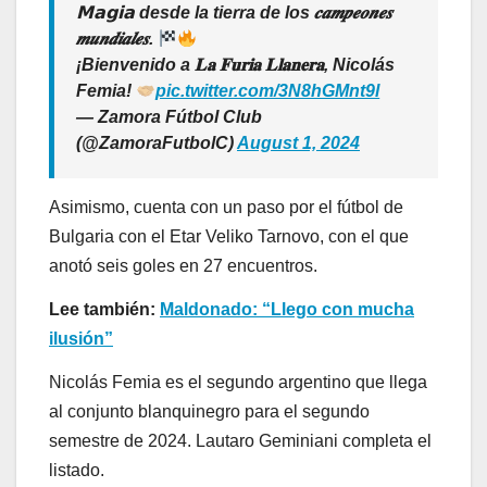
𝗠𝗮𝗴𝗶𝗮 desde la tierra de los 𝒄𝒂𝒎𝒑𝒆𝒐𝒏𝒆𝒔
𝒎𝒖𝒏𝒅𝒊𝒂𝒍𝒆𝒔.
¡Bienvenido a 𝐋𝐚 𝐅𝐮𝐫𝐢𝐚 𝐋𝐥𝐚𝐧𝐞𝐫𝐚, Nicolás
Femia!
pic.twitter.com/3N8hGMnt9l
— Zamora Fútbol Club
(@ZamoraFutbolC)
August 1, 2024
Asimismo, cuenta con un paso por el fútbol de
Bulgaria con el Etar Veliko Tarnovo, con el que
anotó seis goles en 27 encuentros.
Lee también:
Maldonado: “Llego con mucha
ilusión”
Nicolás Femia es el segundo argentino que llega
al conjunto blanquinegro para el segundo
semestre de 2024. Lautaro Geminiani completa el
listado.