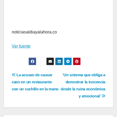
noticiasaldiayalahora.co
Ver fuente
Navegación
La acusan de causar
‘Un sistema que obliga a
caos en un restaurante
demostrar la inocencia
de
con un cuchillo en la mano
desde la ruina económica
entradas
y emocional’