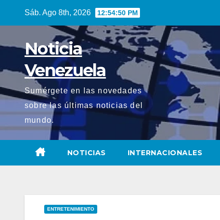
Saltar
Sáb. Ago 8th, 2026
12:54:52 PM
al
contenido
Noticia
Venezuela
Sumérgete en las novedades
sobre las últimas noticias del
mundo.
NOTICIAS
INTERNACIONALES
ENTRETENIMIENTO