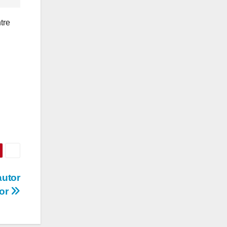
tre
autor
mor