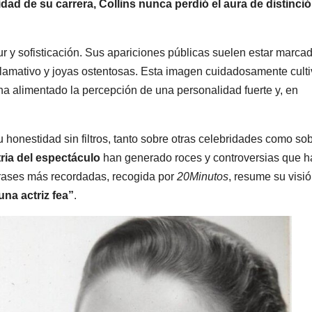
dad de su carrera, Collins nunca perdió el aura de distinció
 y sofisticación. Sus apariciones públicas suelen estar marca
e llamativo y joyas ostentosas. Esta imagen cuidadosamente cult
ha alimentado la percepción de una personalidad fuerte y, en
u honestidad sin filtros, tanto sobre otras celebridades como so
ria del espectáculo
han generado roces y controversias que h
frases más recordadas, recogida por
20Minutos
, resume su visi
na actriz fea”
.