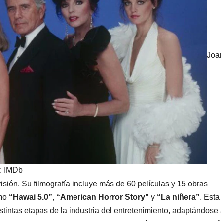
Joa
o: IMDb
evisión. Su filmografía incluye más de 60 películas y 15 obras
omo
“Hawai 5.0”
,
“American Horror Story”
y
“La niñera”
. Esta
stintas etapas de la industria del entretenimiento, adaptándose 