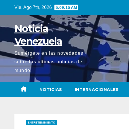
Saltar
Vie. Ago 7th, 2026
5:09:17 AM
al
contenido
Noticia
Venezuela
Sumérgete en las novedades
sobre las últimas noticias del
mundo.
NOTICIAS
INTERNACIONALES
ENTRETENIMIENTO