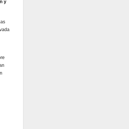
n y
das
ivada
bre
an
ón