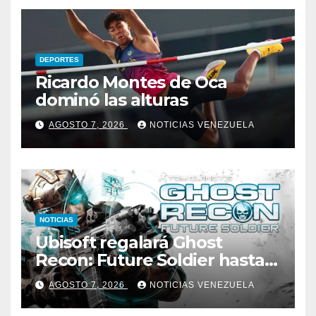
DEPORTES
Ricardo Montes de Oca
dominó las alturas
AGOSTO 7, 2026
NOTICIAS VENEZUELA
NOTICIAS
Ubisoft regalará Ghost
Recon: Future Soldier hasta
la próxima semana
AGOSTO 7, 2026
NOTICIAS VENEZUELA