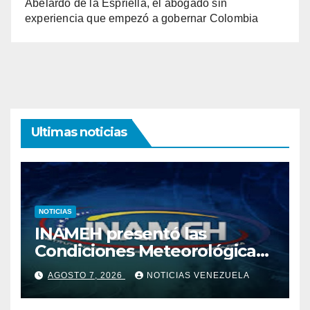
Abelardo de la Espriella, el abogado sin
experiencia que empezó a gobernar Colombia
Ultimas noticias
NOTICIAS
INAMEH presentó las
Condiciones Meteorológicas
para las próximas 24 horas,
AGOSTO 7, 2026
NOTICIAS VENEZUELA
de este viernes 7 de agosto
2026