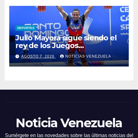
DEPORTES
Julio Mayora sigue siendo el
rey de los Juegos
Centroamericanos
AGOSTO 7, 2026
NOTICIAS VENEZUELA
Noticia Venezuela
Sumérgete en las novedades sobre las últimas noticias del