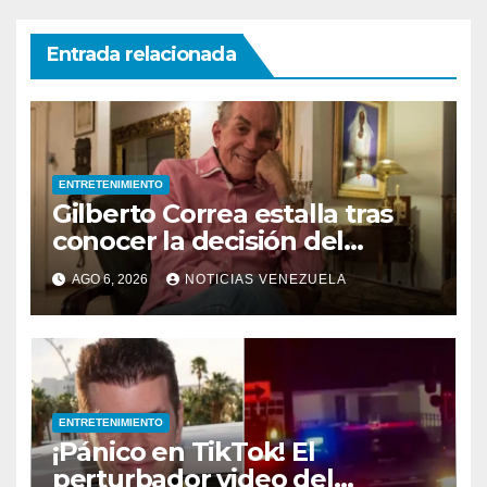
Entrada relacionada
ENTRETENIMIENTO
Gilberto Correa estalla tras
conocer la decisión del
tribunal en su caso
AGO 6, 2026
NOTICIAS VENEZUELA
ENTRETENIMIENTO
¡Pánico en TikTok! El
perturbador video del