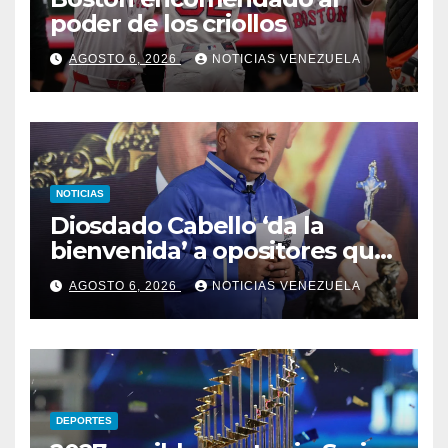
poder de los criollos
AGOSTO 6, 2026
NOTICIAS VENEZUELA
NOTICIAS
Diosdado Cabello ‘da la
bienvenida’ a opositores que
llegaron al país para diálogo
AGOSTO 6, 2026
NOTICIAS VENEZUELA
con el gobierno
DEPORTES