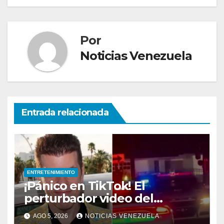
Por
Noticias Venezuela
Entrada relacionada
ENTRETENIMIENTO
¡Pánico en TikTok! El
perturbador video del
famoso influencer Perez
AGO 5, 2026
NOTICIAS VENEZUELA
Hilton que obligó a sus fans a