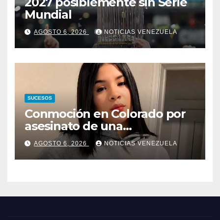
2027 posiblemente sin Serie
Mundial
AGOSTO 6, 2026
NOTICIAS VENEZUELA
SUCESOS
Conmoción en Colorado por
asesinato de una
adolescente venezolana en
AGOSTO 6, 2026
NOTICIAS VENEZUELA
reunión con amigos