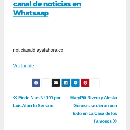
canal de noticias en
Whatsaap
noticiasaldiayalahora.co
Ver fuente
Navegación
Finde Nius N° 100 por
MaryPili Rivera y Aleska
Luis Alberto Serrano
Génesis se dieron con
de
todo en La Casa de los
entradas
Famosos