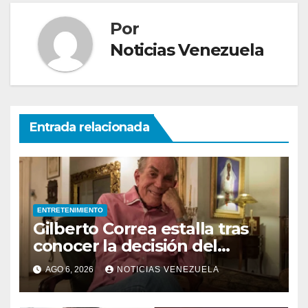
Por
Noticias Venezuela
Entrada relacionada
ENTRETENIMIENTO
Gilberto Correa estalla tras
conocer la decisión del
tribunal en su caso
AGO 6, 2026
NOTICIAS VENEZUELA