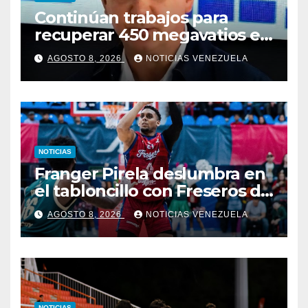
Continúan trabajos para
recuperar 450 megavatios en
Termocarabobo tras sismos
AGOSTO 8, 2026
NOTICIAS VENEZUELA
NOTICIAS
Franger Pirela deslumbra en
el tabloncillo con Freseros de
Irapuato
AGOSTO 8, 2026
NOTICIAS VENEZUELA
NOTICIAS