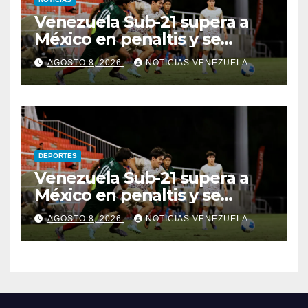
Venezuela Sub-21 supera a
México en penaltis y se
adjudica el oro
AGOSTO 8, 2026
NOTICIAS VENEZUELA
DEPORTES
Venezuela Sub-21 supera a
México en penaltis y se
adjudica el oro
AGOSTO 8, 2026
NOTICIAS VENEZUELA