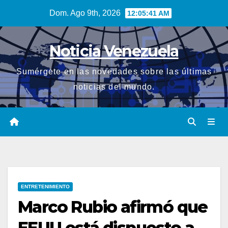
Saltar
Dom. Ago 9th, 2026
12:05:41 AM
al
contenido
Noticia Venezuela
Sumérgete en las novedades sobre las últimas
noticias del mundo.
ENTRETENIMIENTO
Marco Rubio afirmó que
EEUU está dispuesto a