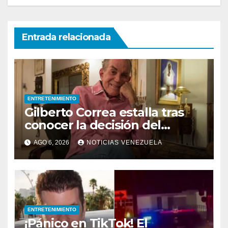
Entrada relacionada
ENTRETENIMIENTO
Gilberto Correa estalla tras
conocer la decisión del
tribunal en su caso
AGO 6, 2026
NOTICIAS VENEZUELA
ENTRETENIMIENTO
¡Pánico en TikTok! El