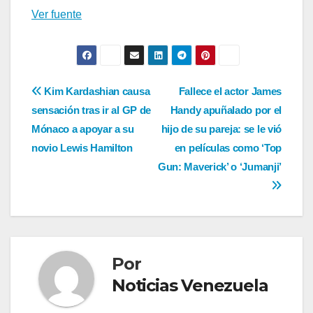
Ver fuente
Navegación
Kim Kardashian causa
Fallece el actor James
sensación tras ir al GP de
Handy apuñalado por el
de
Mónaco a apoyar a su
hijo de su pareja: se le vió
entradas
novio Lewis Hamilton
en películas como ‘Top
Gun: Maverick’ o ‘Jumanji’
Por
Noticias Venezuela