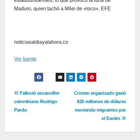
estadounidenses, lo que provocó la furia de
Maduro, quien tachó a Milei de «loco». EFE
noticiasaldiayalahora.co
Ver fuente
Navegación
Falleció excanciller
Crimen organizado ganó
colombiano Rodrigo
820 millones de dólares
de
Pardo
moviendo migrantes por
entradas
el Darién