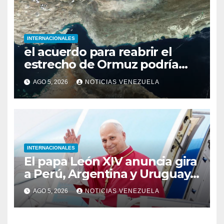
INTERNACIONALES
el acuerdo para reabrir el
estrecho de Ormuz podría
concretarse esta semana
AGO 5, 2026
NOTICIAS VENEZUELA
INTERNACIONALES
El papa León XIV anuncia gira
a Perú, Argentina y Uruguay
en noviembre
AGO 5, 2026
NOTICIAS VENEZUELA