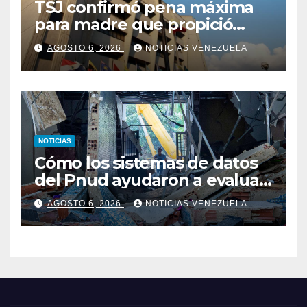
TSJ confirmó pena máxima
para madre que propició
abuso y asesinato de su hijo
AGOSTO 6, 2026
NOTICIAS VENEZUELA
NOTICIAS
Cómo los sistemas de datos
del Pnud ayudaron a evaluar
el sismo y tomar decisiones
AGOSTO 6, 2026
NOTICIAS VENEZUELA