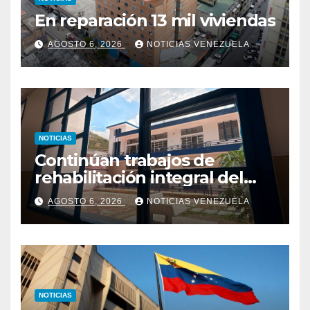
En reparación 13 mil viviendas
AGOSTO 6, 2026
NOTICIAS VENEZUELA
NOTICIAS
Continúan trabajos de
rehabilitación integral del
Hospital El Algodonal en
AGOSTO 6, 2026
NOTICIAS VENEZUELA
Caracas
NOTICIAS