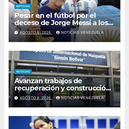
NOTICIAS
Pesar en el fútbol por el
deceso de Jorge Messi a los
68 años
AGOSTO 8, 2026
NOTICIAS VENEZUELA
NOTICIAS
Avanzan trabajos de
recuperación y construcción
del terminal temporal en el
AGOSTO 8, 2026
NOTICIAS VENEZUELA
Aeropuerto de Maiquetía