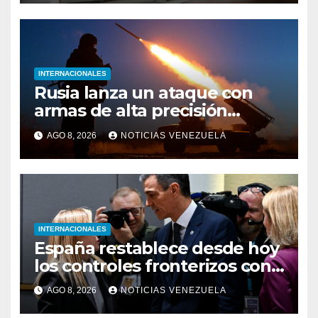
INTERNACIONALES
Rusia lanza un ataque con
armas de alta precisión
contra la industria militar en
AGO 8, 2026
NOTICIAS VENEZUELA
Kiev
INTERNACIONALES
España restablece desde hoy
los controles fronterizos con
Italia tras el rechazo de Roma
AGO 8, 2026
NOTICIAS VENEZUELA
a retirar las restricciones