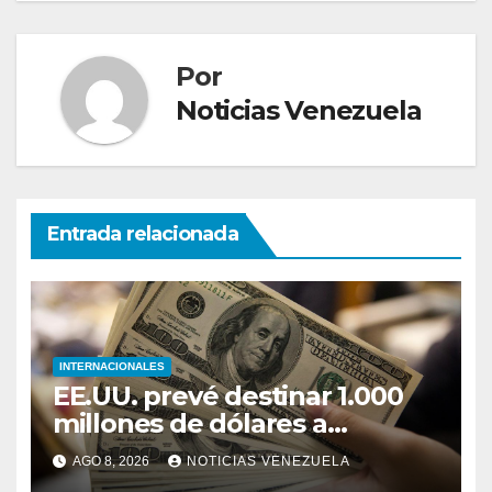
Por
Noticias Venezuela
Entrada relacionada
INTERNACIONALES
EE.UU. prevé destinar 1.000
millones de dólares a
Colombia para un paquete de
AGO 8, 2026
NOTICIAS VENEZUELA
seguridad