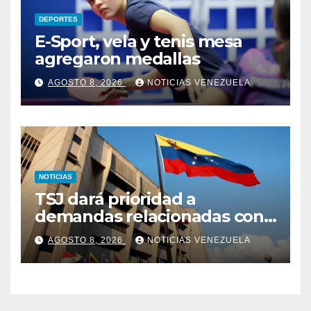
DEPORTES
E-Sport, vela y tenis mesa
agregaron medallas
AGOSTO 8, 2026
NOTICIAS VENEZUELA
NOTICIAS
TSJ dará prioridad a
demandas relacionadas con
bienes afectados por los
AGOSTO 8, 2026
NOTICIAS VENEZUELA
terremotos