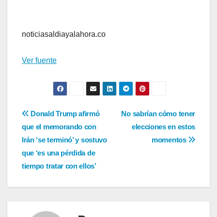
noticiasaldiayalahora.co
Ver fuente
Navegación
Donald Trump afirmó
No sabrían cómo tener
que el memorando con
elecciones en estos
de
Irán ‘se terminó’ y sostuvo
momentos
entradas
que ‘es una pérdida de
tiempo tratar con ellos’