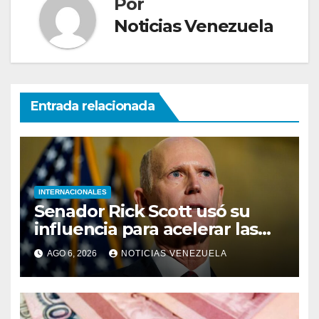
Por
Noticias Venezuela
Entrada relacionada
INTERNACIONALES
Senador Rick Scott usó su
influencia para acelerar las
elecciones en Venezuela
AGO 6, 2026
NOTICIAS VENEZUELA