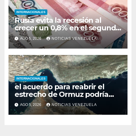
INTERNACIONALES
Rusia evita la recesión al
crecer un 0,8% en el segundo
trimestre
AGO 5, 2026
NOTICIAS VENEZUELA
INTERNACIONALES
el acuerdo para reabrir el
estrecho de Ormuz podría
concretarse esta semana
AGO 5, 2026
NOTICIAS VENEZUELA