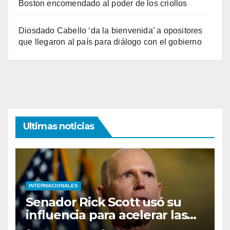
Boston encomendado al poder de los criollos
Diosdado Cabello ‘da la bienvenida’ a opositores
que llegaron al país para diálogo con el gobierno
Ultimas noticias
INTERNACIONALES
Senador Rick Scott usó su
influencia para acelerar las
elecciones en Venezuela