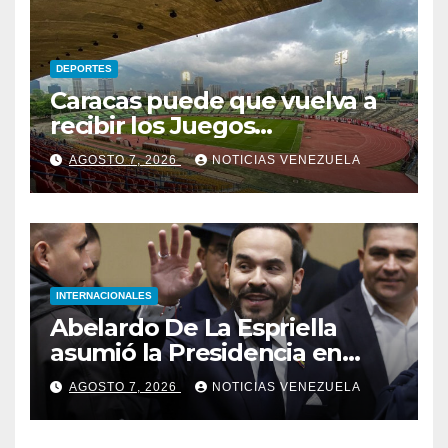
DEPORTES
Caracas puede que vuelva a
recibir los Juegos
Centroamericanos y del
AGOSTO 7, 2026
NOTICIAS VENEZUELA
Caribe tras mas de 70 años
INTERNACIONALES
Abelardo De La Espriella
asumió la Presidencia en
medio de una polarización
AGOSTO 7, 2026
NOTICIAS VENEZUELA