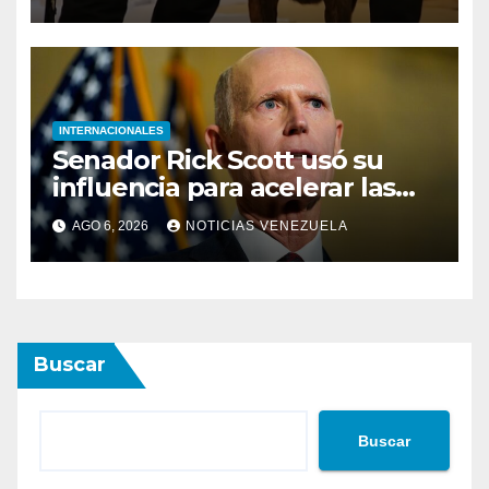
escombros tras los
terremotos
INTERNACIONALES
Senador Rick Scott usó su
influencia para acelerar las
elecciones en Venezuela
AGO 6, 2026
NOTICIAS VENEZUELA
Buscar
Buscar