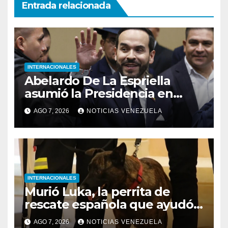
Entrada relacionada
INTERNACIONALES
Abelardo De La Espriella
asumió la Presidencia en
medio de una polarización
AGO 7, 2026
NOTICIAS VENEZUELA
INTERNACIONALES
Murió Luka, la perrita de
rescate española que ayudó a
buscar sobrevivientes bajo los
AGO 7, 2026
NOTICIAS VENEZUELA