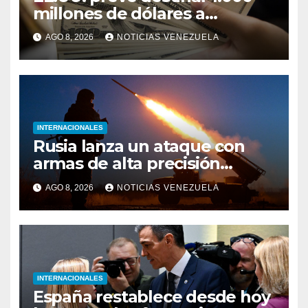
millones de dólares a
Colombia para un paquete de
AGO 8, 2026
NOTICIAS VENEZUELA
seguridad
INTERNACIONALES
Rusia lanza un ataque con
armas de alta precisión
contra la industria militar en
AGO 8, 2026
NOTICIAS VENEZUELA
Kiev
INTERNACIONALES
España restablece desde hoy