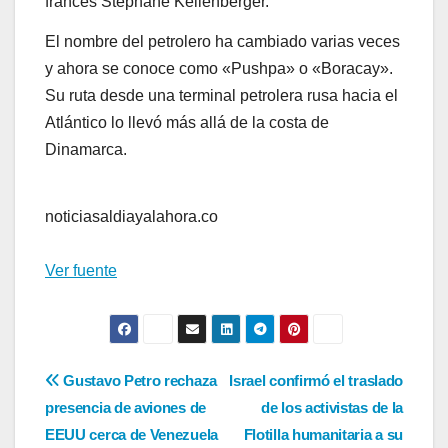
francés Stéphane Kellenberger.
El nombre del petrolero ha cambiado varias veces
y ahora se conoce como «Pushpa» o «Boracay».
Su ruta desde una terminal petrolera rusa hacia el
Atlántico lo llevó más allá de la costa de
Dinamarca.
noticiasaldiayalahora.co
Ver fuente
Navegación
Gustavo Petro rechaza
Israel confirmó el traslado
presencia de aviones de
de los activistas de la
de
EEUU cerca de Venezuela
Flotilla humanitaria a su