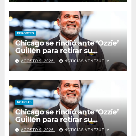
DEPORTES
Chicago se rindió ante ‘Ozzie’
Guillén para retirar su
número
AGOSTO 9, 2026
NOTICIAS VENEZUELA
NOTICIAS
Chicago se rindió ante ‘Ozzie’
Guillén para retirar su
número
AGOSTO 9, 2026
NOTICIAS VENEZUELA