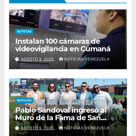
NOTICIAS
Instalan 100 cámaras de
videovigilancia en Cumaná
AGOSTO 9, 2026
NOTICIAS VENEZUELA
NOTICIAS
Pablo Sandoval ingresó al
Muro de la Fama de San
Francisco
AGOSTO 9, 2026
NOTICIAS VENEZUELA