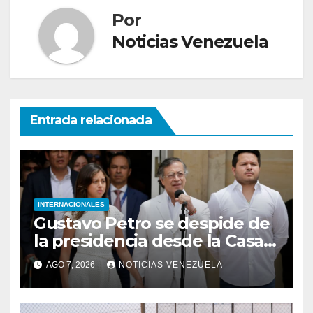
Por
Noticias Venezuela
Entrada relacionada
INTERNACIONALES
Gustavo Petro se despide de
la presidencia desde la Casa
de Nariño
AGO 7, 2026
NOTICIAS VENEZUELA