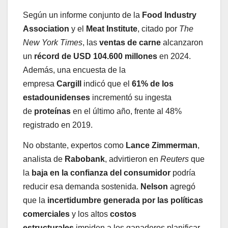
Según un informe conjunto de la
Food Industry
Association
y el
Meat Institute
, citado por
The
New York Times
, las
ventas de carne
alcanzaron
un
récord de USD 104.600 millones
en 2024.
Además, una encuesta de la
empresa
Cargill
indicó que el
61% de los
estadounidenses
incrementó su ingesta
de
proteínas
en el último año, frente al 48%
registrado en 2019.
No obstante, expertos como
Lance Zimmerman
,
analista de
Rabobank
, advirtieron en
Reuters
que
la
baja en la confianza del consumidor
podría
reducir esa demanda sostenida.
Nelson
agregó
que la
incertidumbre generada por las políticas
comerciales
y los altos
costos
estructurales
impiden a los ganaderos planificar