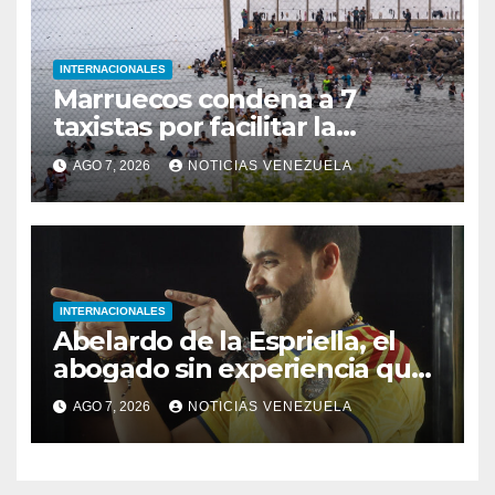
INTERNACIONALES
Marruecos condena a 7
taxistas por facilitar la
migración irregular hacia
AGO 7, 2026
NOTICIAS VENEZUELA
Ceuta
INTERNACIONALES
Abelardo de la Espriella, el
abogado sin experiencia que
empezó a gobernar Colombia
AGO 7, 2026
NOTICIAS VENEZUELA