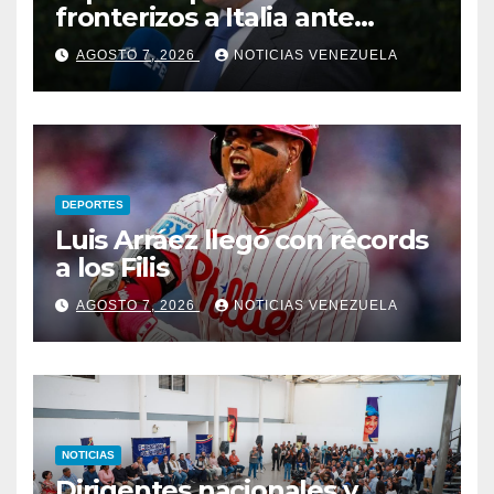
fronterizos a Italia ante
negativa de Roma a
AGOSTO 7, 2026
NOTICIAS VENEZUELA
levantarlos
DEPORTES
Luis Arráez llegó con récords
a los Filis
AGOSTO 7, 2026
NOTICIAS VENEZUELA
NOTICIAS
Dirigentes nacionales y