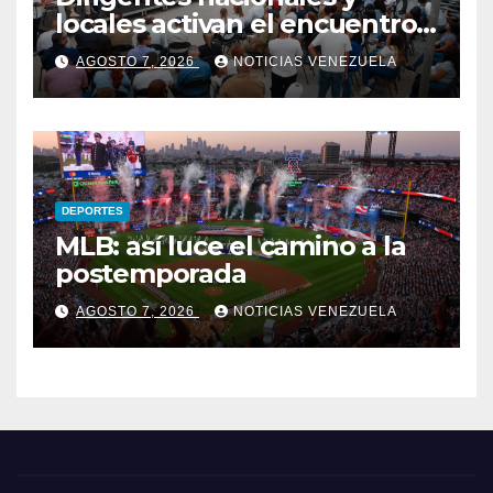
locales activan el encuentro
«Repensando a Venezuela»
AGOSTO 7, 2026
NOTICIAS VENEZUELA
para impulsar propuestas
desde las comunidades
DEPORTES
MLB: así luce el camino a la
postemporada
AGOSTO 7, 2026
NOTICIAS VENEZUELA