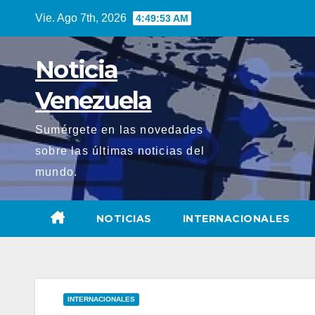
Saltar
Vie. Ago 7th, 2026
4:49:54 AM
al
contenido
Noticia
Venezuela
Sumérgete en las novedades
sobre las últimas noticias del
mundo.
NOTICIAS
INTERNACIONALES
INTERNACIONALES