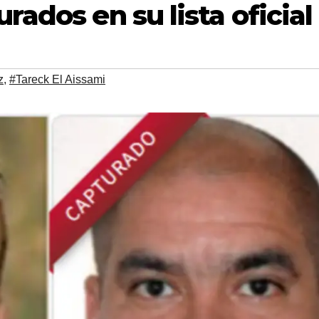
ados en su lista oficial
z
,
#Tareck El Aissami