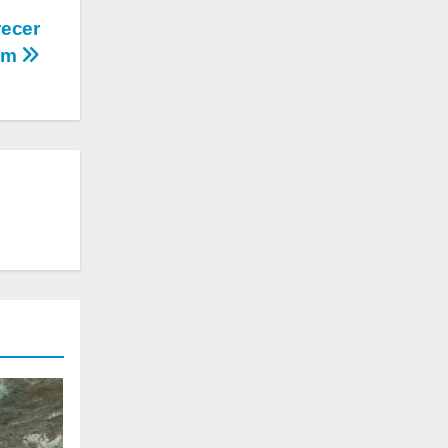
recer
ram