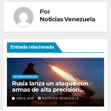
Por
Noticias Venezuela
Entrada relacionada
INTERNACIONALES
Rusia lanza un ataque con
armas de alta precisión
contra la industria militar en
AGO 8, 2026
NOTICIAS VENEZUELA
Kiev