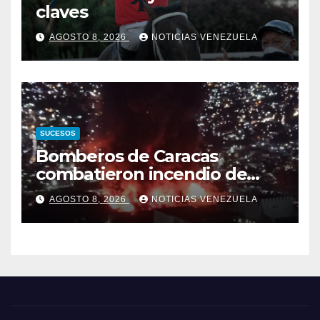
claves
AGOSTO 8, 2026
NOTICIAS VENEZUELA
SUCESOS
Bomberos de Caracas
combatieron incendio de
gran magnitud en zona
AGOSTO 8, 2026
NOTICIAS VENEZUELA
industrial de El Llanito