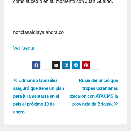
como sucedió en su momento con Juan Guaidó.
noticiasaldiayalahora.co
Ver fuente
Navegación
Edmundo González
Rusia denunció que
aseguró que tiene un plan
tropas ucranianas
de
para juramentarse en el
atacaron con ATACMS la
entradas
país el próximo 10 de
provincia de Briansk
enero