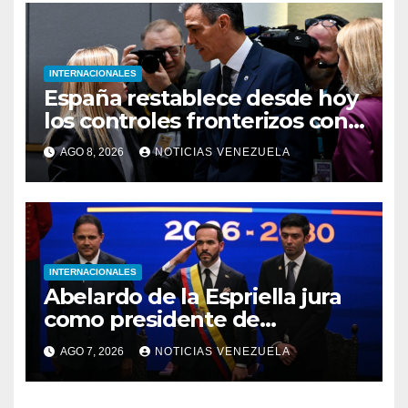
INTERNACIONALES
España restablece desde hoy
los controles fronterizos con
Italia tras el rechazo de Roma
AGO 8, 2026
NOTICIAS VENEZUELA
a retirar las restricciones
INTERNACIONALES
Abelardo de la Espriella jura
como presidente de
Colombia para el periodo
AGO 7, 2026
NOTICIAS VENEZUELA
2026-2030