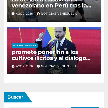
venezolano en Perú tras la
muerte de mototaxista
AGO 9, 2026
NOTICIAS VENEZUELA
durante una riña
INTERNACIONALES
promete poner fin a los
cultivos ilícitos y al diálogo
con grupos armados
AGO 9, 2026
NOTICIAS VENEZUELA
Buscar