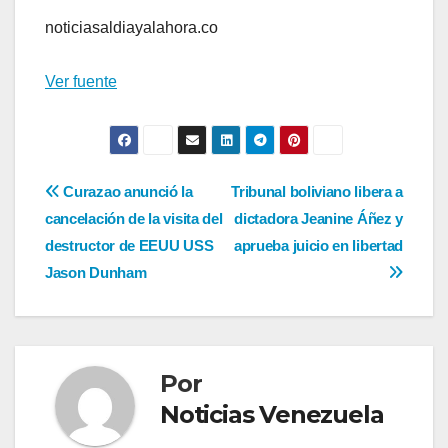
noticiasaldiayalahora.co
Ver fuente
Navegación
Curazao anunció la
Tribunal boliviano libera a
cancelación de la visita del
dictadora Jeanine Áñez y
de
destructor de EEUU USS
aprueba juicio en libertad
entradas
Jason Dunham
Por
Noticias Venezuela