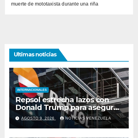
muerte de mototaxista durante una riña
Ultimas noticias
INTERNACIONALES
Repsol estrecha lazos con
Donald Trump para asegurar
negocios en Venezuela
AGOSTO 9, 2026
NOTICIAS VENEZUELA