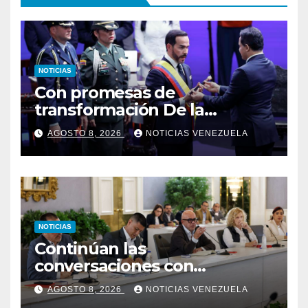
NOTICIAS
Con promesas de
transformación De la
Espriella jura como
AGOSTO 8, 2026
NOTICIAS VENEZUELA
presidente de Colombia
NOTICIAS
Continúan las
conversaciones con
delegación de la Asamblea
AGOSTO 8, 2026
NOTICIAS VENEZUELA
Nacional de 2015