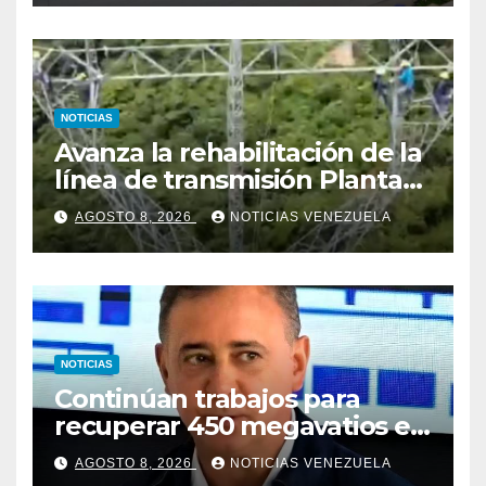
NOTICIAS
Avanza la rehabilitación de la
línea de transmisión Planta
Centro – Yaracuy
AGOSTO 8, 2026
NOTICIAS VENEZUELA
NOTICIAS
Continúan trabajos para
recuperar 450 megavatios en
Termocarabobo tras sismos
AGOSTO 8, 2026
NOTICIAS VENEZUELA