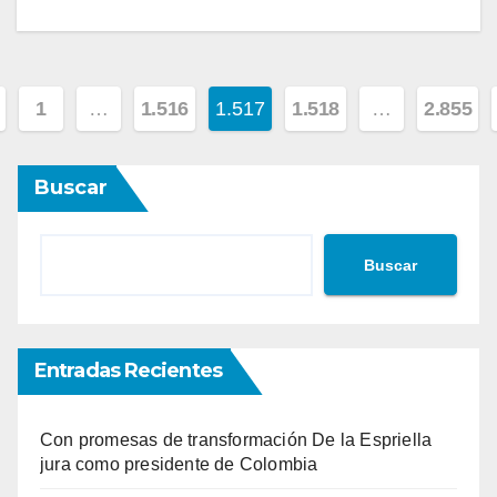
ginación
1
…
1.516
1.517
1.518
…
2.855
Buscar
tradas
Buscar
Entradas Recientes
Con promesas de transformación De la Espriella
jura como presidente de Colombia