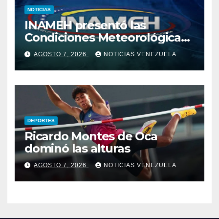
NOTICIAS
INAMEH presentó las
Condiciones Meteorológicas
para las próximas 24 horas,
AGOSTO 7, 2026
NOTICIAS VENEZUELA
de este viernes 7 de agosto
2026
DEPORTES
Ricardo Montes de Oca
dominó las alturas
AGOSTO 7, 2026
NOTICIAS VENEZUELA