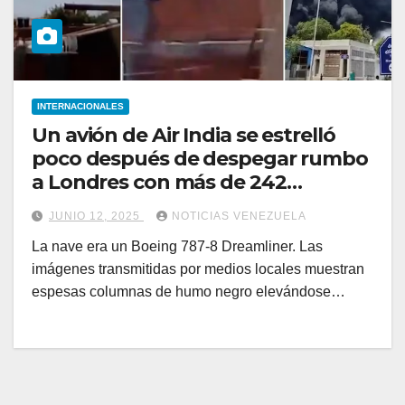
INTERNACIONALES
Un avión de Air India se estrelló
poco después de despegar rumbo
a Londres con más de 242
personas a bordo
JUNIO 12, 2025
NOTICIAS VENEZUELA
La nave era un Boeing 787-8 Dreamliner. Las
imágenes transmitidas por medios locales muestran
espesas columnas de humo negro elevándose…