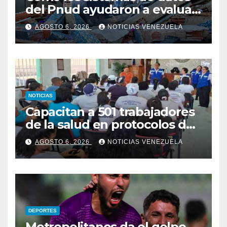
del Pnud ayudaron a evaluar
el sismo y tomar decisiones
AGOSTO 6, 2026
NOTICIAS VENEZUELA
NOTICIAS
Capacitan a 501 trabajadores
de la salud en protocolos de
vacunación para
AGOSTO 6, 2026
NOTICIAS VENEZUELA
campamentos
DEPORTES
Metropolitanos da el golpe