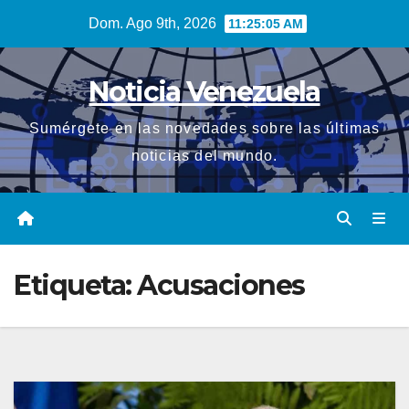
Saltar
Dom. Ago 9th, 2026
11:25:06 AM
al
contenido
Noticia Venezuela
Sumérgete en las novedades sobre las últimas
noticias del mundo.
Etiqueta:
Acusaciones