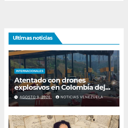
Ultimas noticias
INTERNACIONALES
Atentado con drones
explosivos en Colombia deja
un policía muerto
AGOSTO 9, 2026
NOTICIAS VENEZUELA