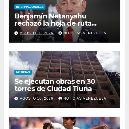
INTERNACIONALES
Benjamín Netanyahu
rechazó la hoja de ruta
prevista del plan de Donald
AGOSTO 10, 2026
NOTICIAS VENEZUELA
Trump para Gaza
NOTICIAS
Se ejecutan obras en 30
torres de Ciudad Tiuna
AGOSTO 10, 2026
NOTICIAS VENEZUELA