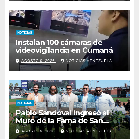
NOTICIAS
Instalan 100 cámaras de
videovigilancia en Cumaná
AGOSTO 9, 2026
NOTICIAS VENEZUELA
NOTICIAS
Pablo Sandoval ingresó al
Muro de la Fama de San
Francisco
AGOSTO 9, 2026
NOTICIAS VENEZUELA