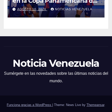
en la Copa Panamericana de
Voleibol U17
AGOSTO 10, 2026
NOTICIAS VENEZUELA
Noticia Venezuela
Sumérgete en las novedades sobre las últimas noticias del
mundo.
Funciona gracias a WordPress
|
Theme: News Live by
Themeansar
.