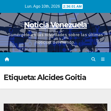
Saltar
Lun. Ago 10th, 2026
2:36:02 AM
al
contenido
Noticia Venezuela
Sumérgete en las novedades sobre las últimas
noticias del mundo.
Etiqueta:
Alcides Goitia