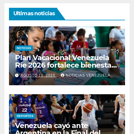
Ultimas noticias
NOTICIAS
Plan Vacacional Venezuela
Ríe 2026 fortalece bienestar
emocional a través de la
AGOSTO 10, 2026
NOTICIAS VENEZUELA
cultura y el deporte
DEPORTES
Venezuela cayó ante
Argentina en la Final del