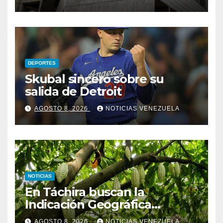
viceministro de Servicios
Eléctricos
DEPORTES
Skubal sincero sobre su
salida de Detroit
AGOSTO 8, 2026
NOTICIAS VENEZUELA
NOTICIAS
En Táchira buscan la
Indicación Geográfica
Protegida a sus cacaos
AGOSTO 8, 2026
NOTICIAS VENEZUELA