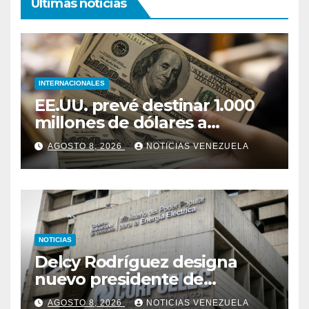
Ultimas noticias
INTERNACIONALES
EE.UU. prevé destinar 1.000
millones de dólares a
Colombia para un paquete
AGOSTO 8, 2026
NOTICIAS VENEZUELA
de seguridad
NOTICIAS
Delcy Rodríguez designa
nuevo presidente de
Corpoelec y nuevo
AGOSTO 8, 2026
NOTICIAS VENEZUELA