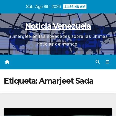
Saltar
Sáb. Ago 8th, 2026
11:56:48 AM
al
contenido
Noticia Venezuela
Sumérgete en las novedades sobre las últimas
noticias del mundo.
Etiqueta:
Amarjeet Sada