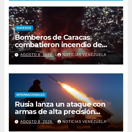
SUCESOS
Bomberos de Caracas
combatieron incendio de
gran magnitud en zona
AGOSTO 8, 2026
NOTICIAS VENEZUELA
industrial de El Llanito
INTERNACIONALES
Rusia lanza un ataque con
armas de alta precisión
contra la industria militar en
AGOSTO 8, 2026
NOTICIAS VENEZUELA
Kiev