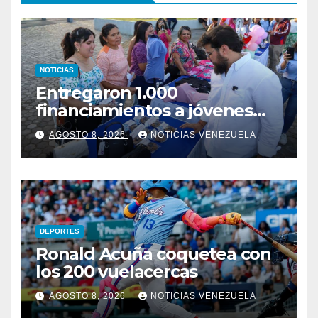
NOTICIAS
Entregaron 1.000
financiamientos a jóvenes
empresarios en Monagas
AGOSTO 8, 2026
NOTICIAS VENEZUELA
DEPORTES
Ronald Acuña coquetea con
los 200 vuelacercas
AGOSTO 8, 2026
NOTICIAS VENEZUELA