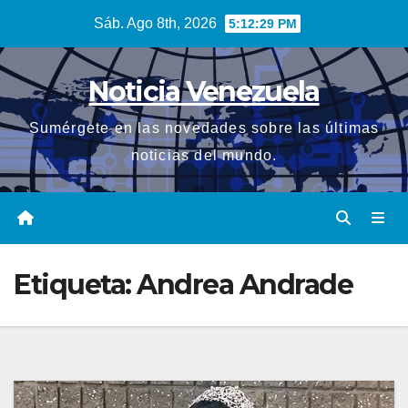
Saltar
Sáb. Ago 8th, 2026
5:12:29 PM
al
contenido
Noticia Venezuela
Sumérgete en las novedades sobre las últimas
noticias del mundo.
Etiqueta:
Andrea Andrade