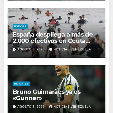
NOTICIAS
España despliega a más de
2.000 efectivos en Ceuta
ante nueva oleada migratoria
AGOSTO 8, 2026
NOTICIAS VENEZUELA
DEPORTES
Bruno Guimarães ya es
«Gunner»
AGOSTO 8, 2026
NOTICIAS VENEZUELA