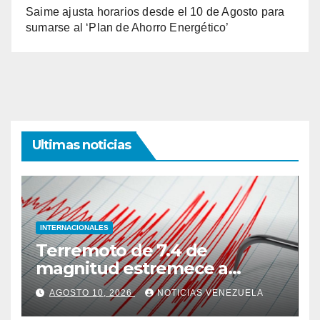
Saime ajusta horarios desde el 10 de Agosto para
sumarse al ‘Plan de Ahorro Energético’
Ultimas noticias
INTERNACIONALES
Terremoto de 7.4 de
magnitud estremece a
Colombia este lunes 10 de
AGOSTO 10, 2026
NOTICIAS VENEZUELA
agosto