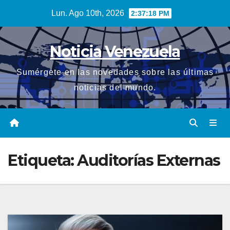
Saltar
Lun. Ago 10th, 2026
2:37:18 PM
al
contenido
Noticia Venezuela
Sumérgete en las novedades sobre las últimas
noticias del mundo.
Etiqueta:
Auditorías Externas