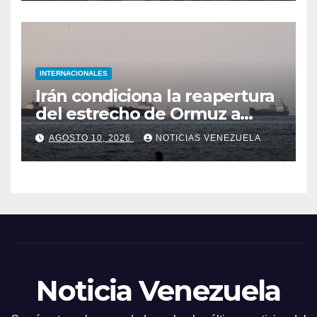
INTERNACIONALES
Irán condiciona la reapertura
del estrecho de Ormuz a
concesiones de EEUU
AGOSTO 10, 2026
NOTICIAS VENEZUELA
Noticia Venezuela