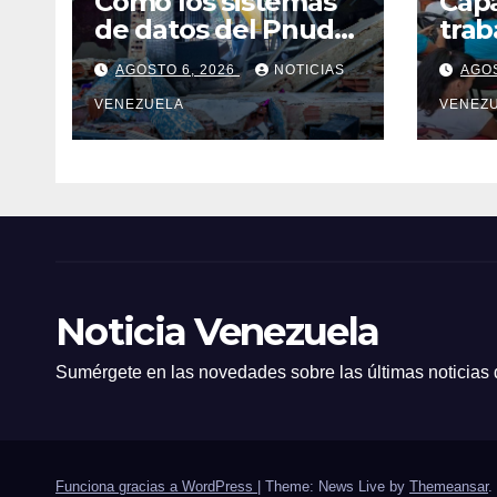
Cómo los sistemas
Capa
de datos del Pnud
trab
ayudaron a evaluar
salu
AGOSTO 6, 2026
NOTICIAS
AGOS
el sismo y tomar
de v
decisiones
VENEZUELA
cam
VENEZ
Noticia Venezuela
Sumérgete en las novedades sobre las últimas noticias
Funciona gracias a WordPress
|
Theme: News Live by
Themeansar
.