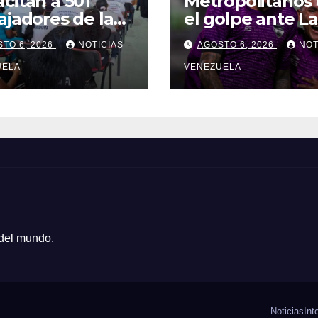
citan a 501
Metropolitanos
ajadores de la
el golpe ante La
d en protocolos
Guaira y compa
TO 6, 2026
NOTICIAS
AGOSTO 6, 2026
NOT
acunación para
el liderato
pamentos
UELA
VENEZUELA
 del mundo.
Noticias
Int