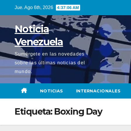
Saltar
Jue. Ago 6th, 2026
4:37:06 AM
al
contenido
Noticia
Venezuela
Sumérgete en las novedades
sobre las últimas noticias del
mundo.
NOTICIAS
INTERNACIONALES
Etiqueta:
Boxing Day