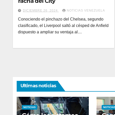
racha del City
DICIEMBRE 26, 2024
NOTICIAS VENEZUELA
Conociendo el pinchazo del Chelsea, segundo
clasificado, el Liverpool saltó al césped de Anfield
dispuesto a ampliar su ventaja al…
Ultimas noticias
NOTICIAS
NOTICIA